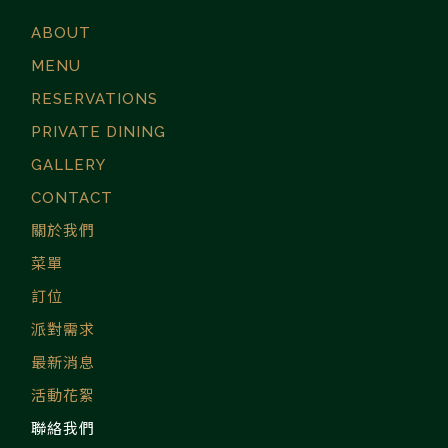
THE
ABOUT
2020/2021 連續兩年
米其林指南餐盤推薦。
MENU
位於台北市中心最時髦
TAVERNIS
的摩登料理餐廳。
RESERVATIONS
| 2020 米
PRIVATE DINING
GALLERY
林餐盤推
CONTACT
關於我們
台北最時
菜單
摩登料理
訂位
派對需求
廳
最新消息
活動花絮
聯絡我們