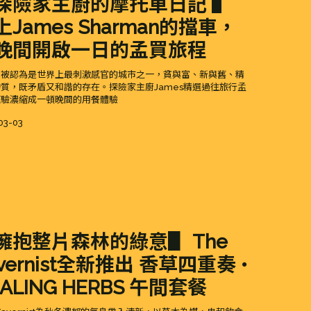
探險家主廚的摩托車日記 ▌
上James Sharman的擋車，
晚間開啟一日的孟買旅程
，被認為是世界上最刺激感官的城市之一，貧與富、新與舊、精
質，既矛盾又和諧的存在。探險家主廚James精選過往旅行孟
經驗濃縮成一頓晚間的用餐體驗
d
03-03
擁抱整片森林的綠意▋ The
vernist全新推出 香草四重奏 •
ALING HERBS 午間套餐