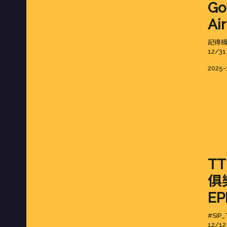
Go
Air
記得
12/31
Poste
2025-
on
TT
俱
EP
#SIP
12/12 