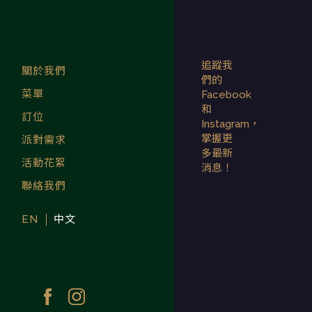
Skip
to
THE
2020/2021 連續兩年米其
content
林指南餐盤推薦。位於台北市
中心最時髦的摩登料理餐廳。
TAVERNIST
追蹤我
關於我們
們的
| 2020 米其
菜單
Facebook
和
訂位
Instagram，
林餐盤推薦
掌握更
派對需求
多最新
台北最時髦
活動花絮
消息！
聯絡我們
摩登料理餐
EN
中文
廳