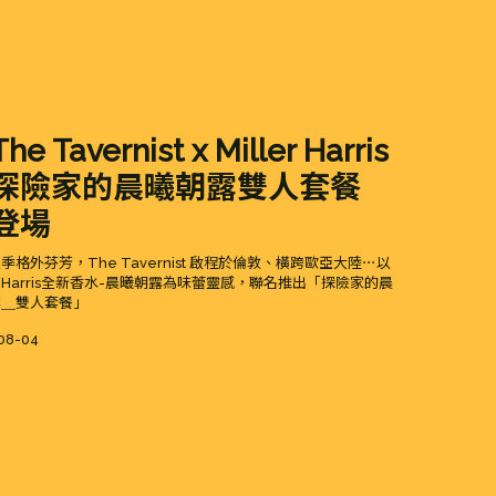
he Tavernist x Miller Harris
探險家的晨曦朝露雙人套餐
登場
季格外芬芳，The Tavernist 啟程於倫敦、橫跨歐亞大陸⋯以
ler Harris全新香水-晨曦朝露為味蕾靈感，聯名推出「探險家的晨
露＿雙人套餐」
d
08-04