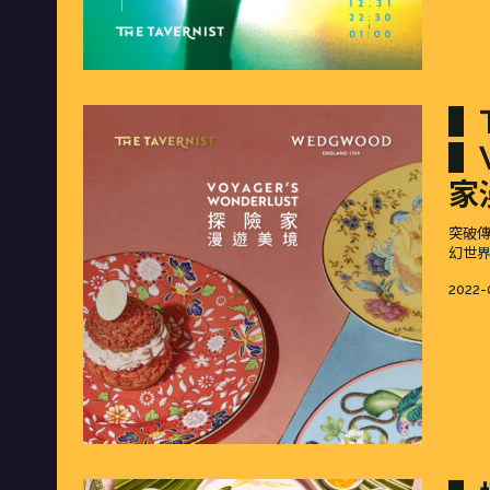
▌T
▌V
家
突破傳
幻世
Poste
2022-
on