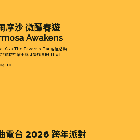
爾摩沙 微醺春遊
rmosa Awakens
el CK × The Tavernist Bar 客座活動
地食材描繪不羈味覺風景的 The […]
d
04-10
電台 𝟮𝟬𝟮𝟲 跨年派對