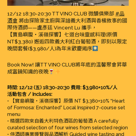
12/12 18:30-20:30 TT VINO CLUB 微醺俱樂部
#品
酒會
將由探險家主廚與深諳義大利酒與香檳敘事的國
際侍酒師——盧彥廷 Vincent Lu 攜手，
【寶島嶼腹・溪嶺探饗】七道台味靈感料理(原價
NT$3,380) 邂逅四款義大利紅白葡萄酒，即刻以限定
晚間套餐($3,980/人)為年末歡慶揭序
Book Now! 讓TT VINO CLUB將年底的溫馨聚會昇華
成富饒知識的夜晚
時間: 12/12 (五) 18:30-20:30 費用: $3,980+10%/人
活動包含 / Includes:
• 【寶島嶼腹・溪嶺探饗】原價 NT $3,380+10% “Heart
of Formosa: Enchanted” Local Inspired 7-course set
menu
• 精選四款來自義大利特色酒區的葡萄酒 A carefully
curated selection of four wines from selected region
• 侍酒師專業導覽與品酒解析 Guided wine tasting and