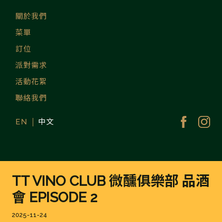
Skip
to
THE
關於我們
2020/2021 連續兩年
content
米其林指南餐盤推薦。
菜單
位於台北市中心最時髦
TAVERNIS
的摩登料理餐廳。
訂位
| 2020 米
派對需求
活動花絮
林餐盤推
聯絡我們
台北最時
EN
中文
摩登料理
廳
TT VINO CLUB 微醺俱樂部 品酒
會 EPISODE 2
Posted
2025-11-24