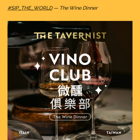
on
#SIP_THE_WORLD
— The Wine Dinner