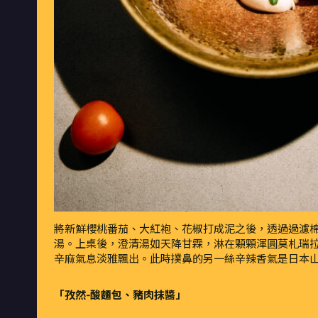
將新鮮櫻桃番茄、大紅袍、花椒打成泥之後，透過過濾
湯。上桌後，澄清湯如天降甘霖，淋在顆顆渾圓莫札瑞
辛麻氣息淡雅飄出。此時撲鼻的另一絲辛辣香氣是日本
「孜然-酸麵包、豬肉抹醬」