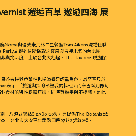
ernist 邂逅百草 遨遊四海 展
餐廳Noma與倫敦米其林二星餐廳Tom Aikens洗禮任職
House Party周遊列國所擷取之靈感與最接地氣的台北團
印度，止於台北大稻埕⋯The Tavernist邂逅百
、黑芥末籽與香菜籽也扮演舉足輕重角色，甚至罕見於
rman表示: 「旅遊與探險形塑我的料理，而辛香料則像每
每個食材的特性嶄露無遺，同時兼顧平衡不搶戲，是此
劃．八道式餐點$ 2,380+10%，另提供The Botanist酒
-0688．台北市大安區仁愛路四段27巷25號12樓．