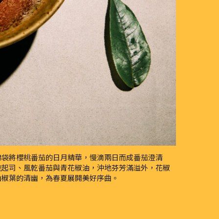
棉袋將櫻桃番茄的日月精華，慢滴兩日而成番茄澄清
拉起司、風乾番茄與青花椒油，沖地芬芳滿溢外，花椒
山椒葉的清幽，為春夏展開美好序曲。