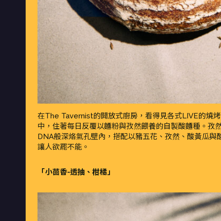
在The Tavernist的開放式廚房，看得見各式LIV
中，住著每日反覆以麵粉與孜然餵養的自製酸麵種。孜
DNA般深烙氣孔壁內，搭配以豬五花、孜然、酸黃瓜與酸豆製
讓人欲罷不能。
「小茴香-透抽、柑橘」