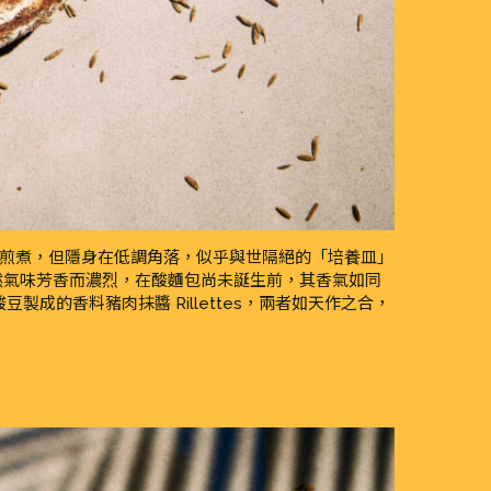
E的燒烤煎煮，但隱身在低調角落，似乎與世隔絕的「培養皿」
然氣味芳香而濃烈，在酸麵包尚未誕生前，其香氣如同
成的香料豬肉抹醬 Rillettes，兩者如天作之合，