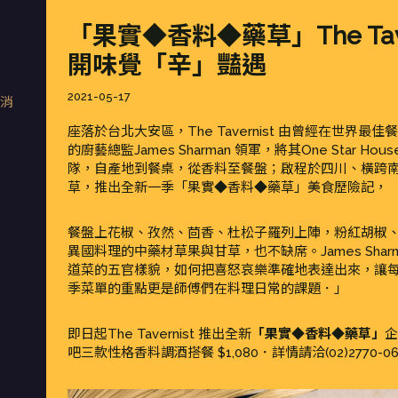
「果實◆香料◆藥草」The Tav
開味覺「辛」豔遇
Posted
2021-05-17
新消
on
座落於台北大安區，The Tavernist 由曾經在世界最佳
的廚藝總監James Sharman 領軍，將其One Star 
隊，自產地到餐桌，從香料至餐盤；啟程於四川、橫跨南非與北
草，推出全新一季「果實◆香料◆藥草」美食歷險記，
餐盤上花椒、孜然、茴香、杜松子羅列上陣，粉紅胡椒
異國料理的中藥材草果與甘草，也不缺席。James Sha
道菜的五官樣貌，如何把喜怒哀樂準確地表達出來，讓
季菜單的重點更是師傅們在料理日常的課題．」
即日起The Tavernist 推出全新
「果實◆香料◆藥草」
企
吧三款性格香料調酒搭餐 $1,080．詳情請洽(02)2770