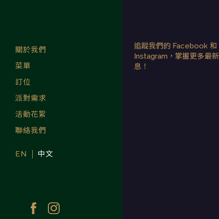
Skip
to
THE
2020/2021 連續兩年米其
content
林指南餐盤推薦。位於台北市
中心最時髦的摩登料理餐廳。
TAVERNIST
追蹤我們的 Facebook 和
關於我們
Instagram，掌握更多最
| 2020 米其
菜單
息！
訂位
林餐盤推薦
派對需求
台北最時髦
活動花絮
聯絡我們
摩登料理餐
EN
中文
廳